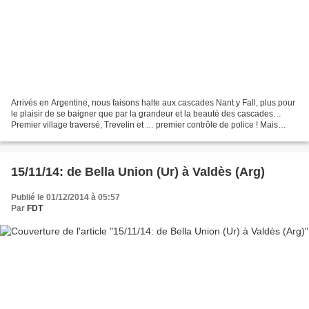
Arrivés en Argentine, nous faisons halte aux cascades Nant y Fall, plus pour
le plaisir de se baigner que par la grandeur et la beauté des cascades…
Premier village traversé, Trevelin et … premier contrôle de police ! Mais
également première discussion...
15/11/14: de Bella Union (Ur) à Valdès (Arg)
Publié le 01/12/2014 à 05:57
Par
FDT