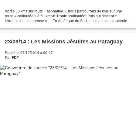
Après 38 kms sur route « asphaltée », nous parcourons 84 kms sur une
route « cailloutée » à 50 kms/h. Route "cailloutée" Puis qui devient «
terreuse » et « boueuse » … En Amérique du Sud, les trajets ne se calculent
pas en kms mais en heures … Nous apprécions...
23/09/14 : Les Missions Jésuites au Paraguay
Publié le 07/10/2014 à 00:07
Par
FDT