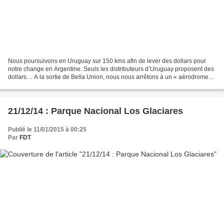
Nous poursuivons en Uruguay sur 150 kms afin de lever des dollars pour
notre change en Argentine. Seuls les distributeurs d’Uruguay proposent des
dollars… A la sortie de Bella Union, nous nous arrêtons à un « aérodrome
agricole », spécialisé dans l’épandage...
21/12/14 : Parque Nacional Los Glaciares
Publié le 11/01/2015 à 00:25
Par
FDT