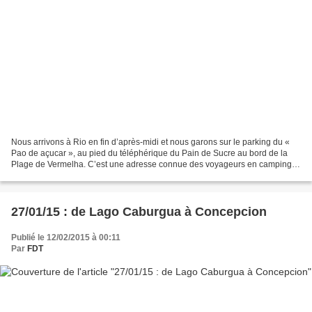
Nous arrivons à Rio en fin d’après-midi et nous garons sur le parking du «
Pao de açucar », au pied du téléphérique du Pain de Sucre au bord de la
Plage de Vermelha. C’est une adresse connue des voyageurs en camping-
car : il est en effet permis de stationner...
27/01/15 : de Lago Caburgua à Concepcion
Publié le 12/02/2015 à 00:11
Par
FDT