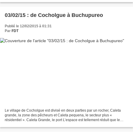
03/02/15 : de Cocholgue à Buchupureo
Publié le 12/02/2015 à 01:31
Par
FDT
Le village de Cocholgue est divisé en deux parties par un rocher, Caleta
grande, la zone des pêcheurs et Caleta pequena, le secteur plus «
résidentiel ». Caleta Grande, le port L’espace est tellement réduit que le
village ne peut pas s’ouvrir au tourisme...