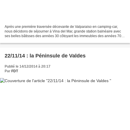
Après une première traversée décevante de Valparaiso en camping-car,
nous décidons de séjourner à Vina del Mar, grande station balnéaire avec
ses belles bâtisses des années 30 côtoyant les immeubles des années 70.
Le lendemain, nous rejoignons Valparaiso...
22/11/14 : la Péninsule de Valdes
Publié le 14/12/2014 à 20:17
Par
FDT