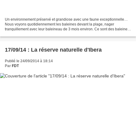
Un environnement préservé et grandiose avec une faune exceptionnelle…
Nous voyons quotidiennement les baleines devant la plage, nager
tranquillement avec leur baleineau de 3 mois environ. Ce sont des baleines
franches australes (ballena franca austral)...
17/09/14 : La réserve naturelle d'Ibera
Publié le 24/09/2014 à 18:14
Par
FDT