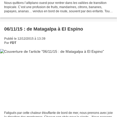
Nous quittons l’altiplano ouest pour rentrer dans les vallées de transition
tropicale. C’est une profusion de fruits, mandarines, citrons, bananes,
papayes, ananas… vendus en bord de route, souvent par des enfants. Tout
cela nous rappelle le Brésil. Les...
06/11/15 : de Matagalpa à El Espino
Publié le 12/12/2015 à 13:39
Par
FDT
Fatigués par cette chaleur étouffante de bord de mer, nous prenons avec joie
la direction des montagnes. Chacun son style pour la sieste... Nous passons