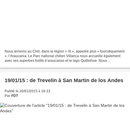
Nous arrivons au Chili, dans la région « IX », appelée plus « touristiquement
», l’Araucania. Le Parc national chilien Villarica nous accueille également
avec ses superbes forêts d’araucarias et le lago Quilleihue. Nous
apercevons les fumerolles du volcan...
19/01/15 : de Trevelin à San Martin de los Andes
Publié le 26/01/2015 à 16:22
Par
FDT