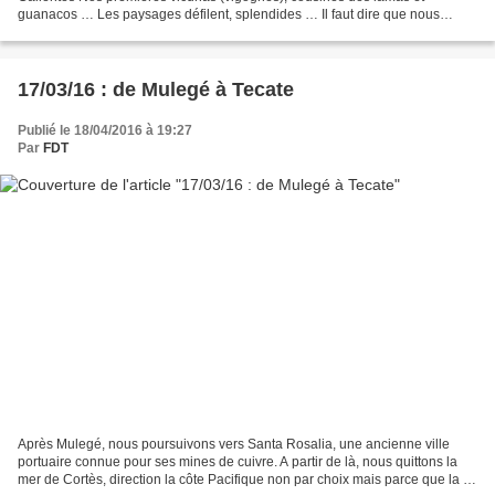
guanacos … Les paysages défilent, splendides … Il faut dire que nous
avons pleinement le temps de les admirer car nous...
17/03/16 : de Mulegé à Tecate
Publié le 18/04/2016 à 19:27
Par
FDT
Après Mulegé, nous poursuivons vers Santa Rosalia, une ancienne ville
portuaire connue pour ses mines de cuivre. A partir de là, nous quittons la
mer de Cortès, direction la côte Pacifique non par choix mais parce que la «