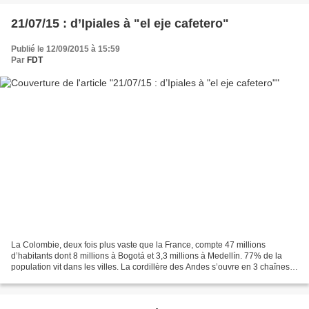
21/07/15 : d’Ipiales à "el eje cafetero"
Publié le 12/09/2015 à 15:59
Par
FDT
La Colombie, deux fois plus vaste que la France, compte 47 millions
d’habitants dont 8 millions à Bogotá et 3,3 millions à Medellín. 77% de la
population vit dans les villes. La cordillère des Andes s’ouvre en 3 chaînes
de montagnes qui traversent le...